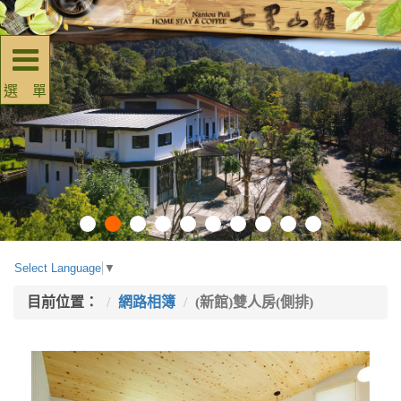
選 單
Select Language
▼
目前位置：
網路相簿
(新館)雙人房(側排)